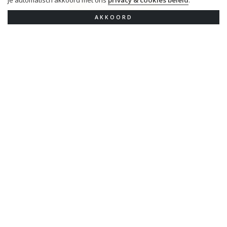
je automatisch akkoord met ons
privacy & cookies beleid
.
Cadeaubon
AKKOORD
EXTER
_ CAFE - BRASSERIE _
Eksterlaar 3, 2100 Deurne
Telefoon:
03/422.66.35
Email:
info@exter.be